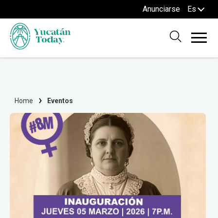
Anunciarse
Es
Home
Eventos