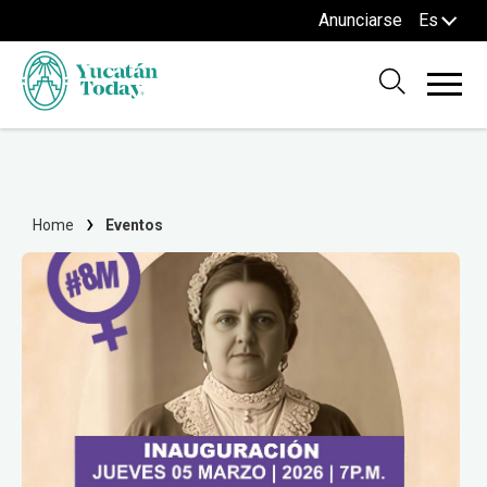
Anunciarse
Es
Home
Eventos