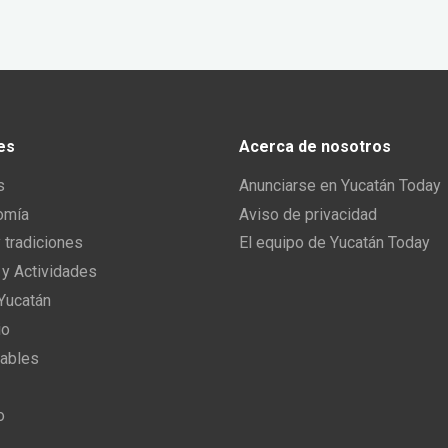
es
Acerca de nosotros
s
Anunciarse en Yucatán Today
omía
Aviso de privacidad
y tradiciones
El equipo de Yucatán Today
 y Actividades
 Yucatán
io
ables
o