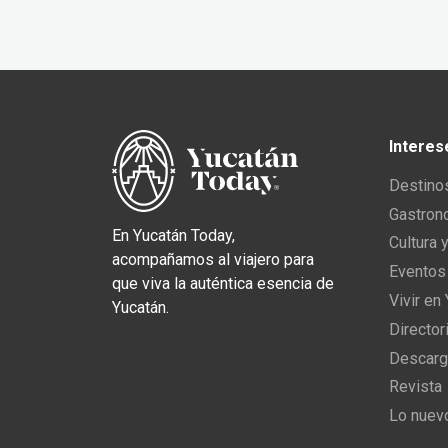
Interes
Destino
Gastron
En Yucatán Today,
Cultura 
acompañamos al viajero para
Eventos
que viva la auténtica esencia de
Vivir en
Yucatán.
Director
Descarg
Revista
Lo nuev