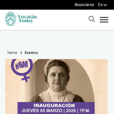
Anunciarse
Es
Home
Eventos