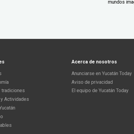
mundos ima
es
Acerca de nosotros
s
Anunciarse en Yucatán Today
omía
Aviso de privacidad
y tradiciones
El equipo de Yucatán Today
 y Actividades
 Yucatán
io
ables