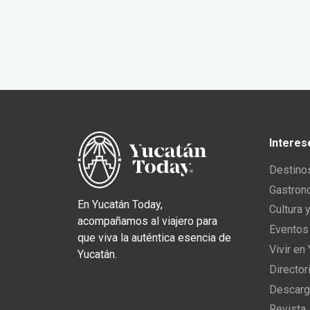
Interes
Destino
Gastron
En Yucatán Today,
Cultura 
acompañamos al viajero para
Eventos
que viva la auténtica esencia de
Vivir en
Yucatán.
Director
Descarg
Revista