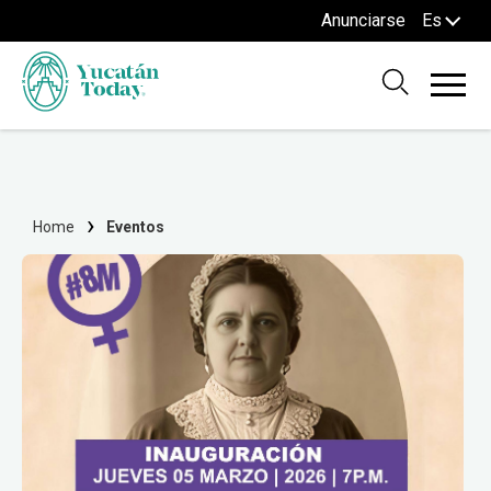
Anunciarse
Es
Home
Eventos