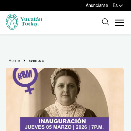
Anunciarse
Es
Home
Eventos