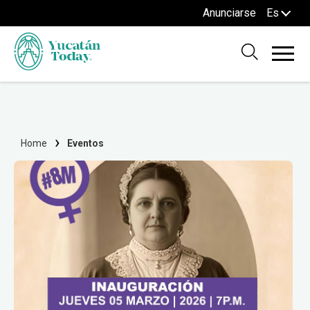
Anunciarse
Es
Home
Eventos