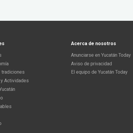
es
Acerca de nosotros
s
Anunciarse en Yucatán Today
omía
Aviso de privacidad
y tradiciones
El equipo de Yucatán Today
 y Actividades
 Yucatán
io
ables
o