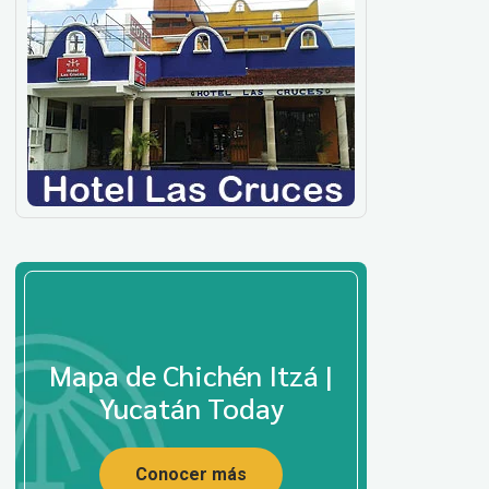
Mapa de Chichén Itzá |
Yucatán Today
Conocer más