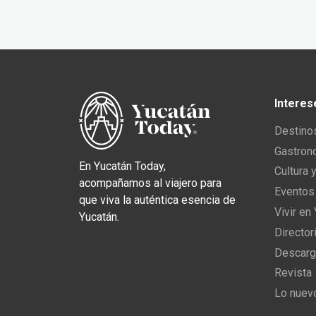
Interes
Destino
Gastron
En Yucatán Today,
Cultura 
acompañamos al viajero para
Eventos
que viva la auténtica esencia de
Vivir en
Yucatán.
Director
Descarg
Revista
Lo nuev