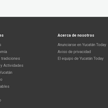
es
Acerca de nosotros
s
Anunciarse en Yucatán Today
omía
Aviso de privacidad
y tradiciones
El equipo de Yucatán Today
 y Actividades
 Yucatán
io
ables
o