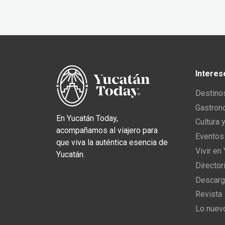
Interes
Destino
Gastron
En Yucatán Today,
Cultura 
acompañamos al viajero para
Eventos
que viva la auténtica esencia de
Vivir en
Yucatán.
Director
Descarg
Revista
Lo nuev