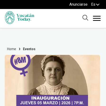
Anunciarse
Es
Home
Eventos