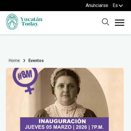
Anunciarse
Es
Home
Eventos