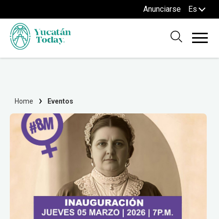
Anunciarse
Es
Home
Eventos