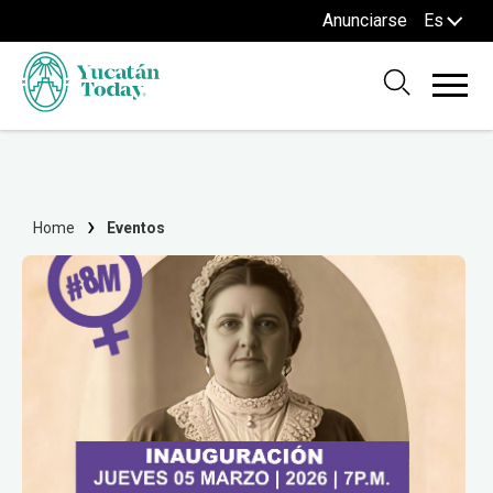
Anunciarse
Es
Home
Eventos