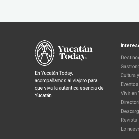
Interes
Destino
Gastron
En Yucatán Today,
Cultura 
acompañamos al viajero para
Eventos
que viva la auténtica esencia de
Vivir en
Yucatán.
Director
Descarg
Revista
Lo nuev