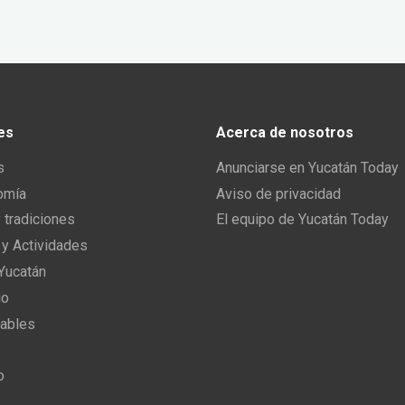
es
Acerca de nosotros
s
Anunciarse en Yucatán Today
omía
Aviso de privacidad
y tradiciones
El equipo de Yucatán Today
 y Actividades
 Yucatán
io
ables
o