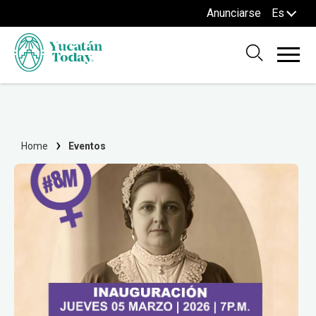
Anunciarse
Es
Home
Eventos