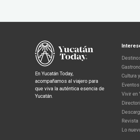
Interes
Destino
Gastron
En Yucatán Today,
Cultura 
acompañamos al viajero para
Eventos
que viva la auténtica esencia de
Vivir en
Yucatán.
Director
Descarg
Revista
Lo nuev