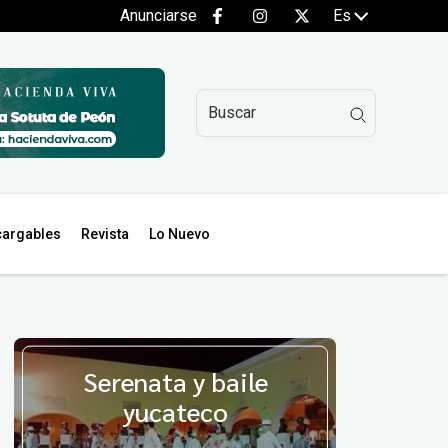
Anunciarse
Es
argables
Revista
Lo Nuevo
Serenata y baile
yucateco