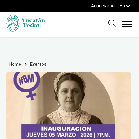
Anunciarse
Es
Home
Eventos