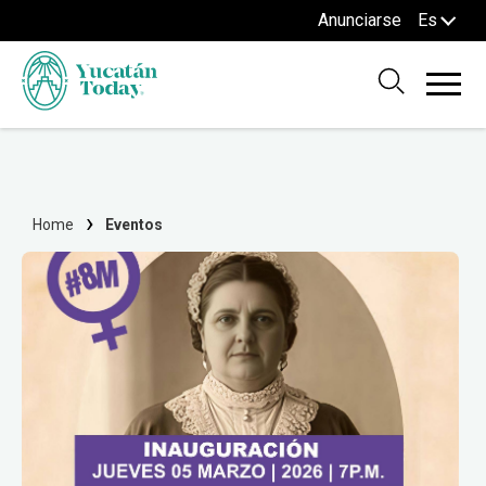
Anunciarse
Es
Home
Eventos