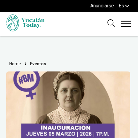
Anunciarse
Es
Home
Eventos