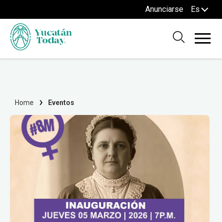
Anunciarse
Es
Home
Eventos