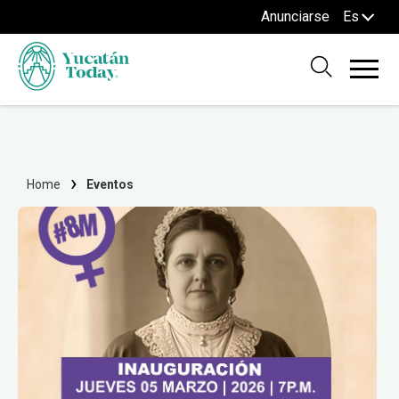
Anunciarse
Es
Home
Eventos