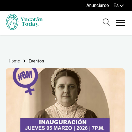
Anunciarse
Es
Home
Eventos