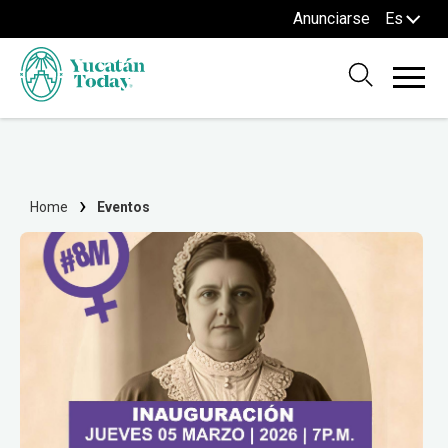
Anunciarse
Es
Home
Eventos