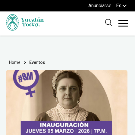
Anunciarse
Es
Home
Eventos