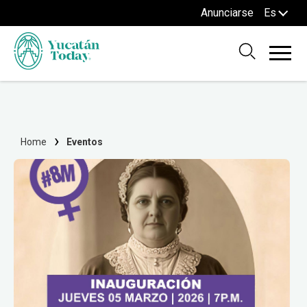
Anunciarse
Es
Home
Eventos