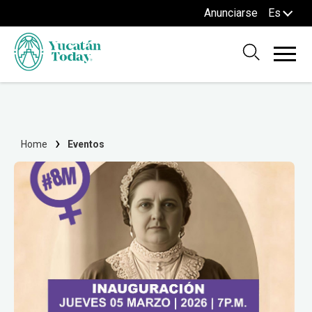
Anunciarse
Es
Home
Eventos