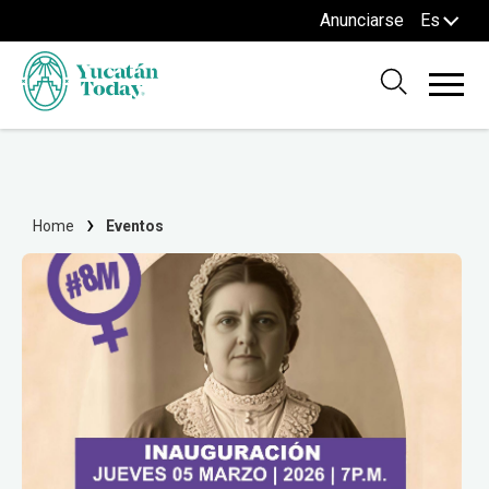
Anunciarse
Es
Home
Eventos