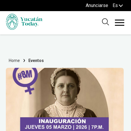
Anunciarse
Es
Home
Eventos