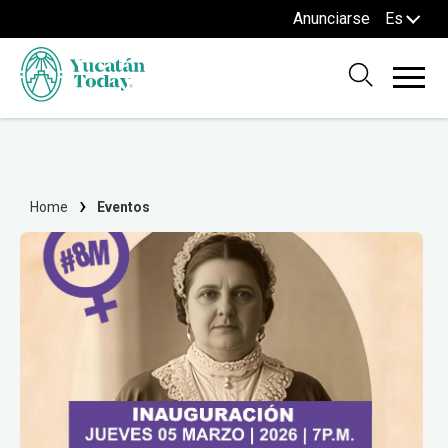
Anunciarse
Es
Home
Eventos