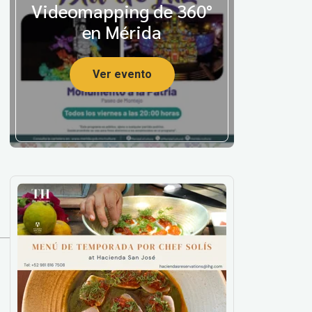
Videomapping de 360°
en Mérida
Ver evento