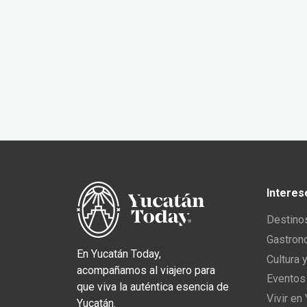
Interes
Destino
Gastron
En Yucatán Today,
Cultura 
acompañamos al viajero para
Eventos
que viva la auténtica esencia de
Vivir en
Yucatán.