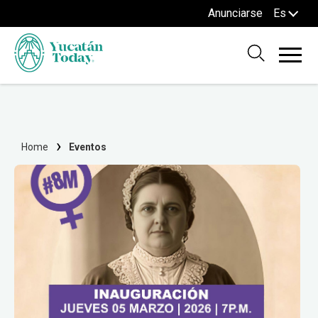
Anunciarse
Es
Home
Eventos