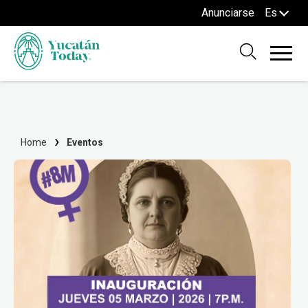
Anunciarse
Es
Home
Eventos