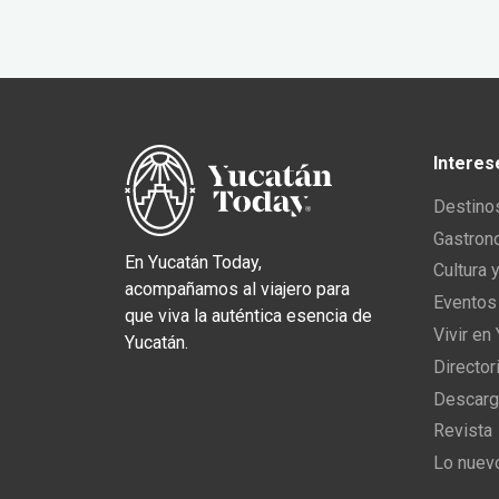
Interes
Destino
Gastron
En Yucatán Today,
Cultura 
acompañamos al viajero para
Eventos
que viva la auténtica esencia de
Vivir en
Yucatán.
Director
Descarg
Revista
Lo nuev