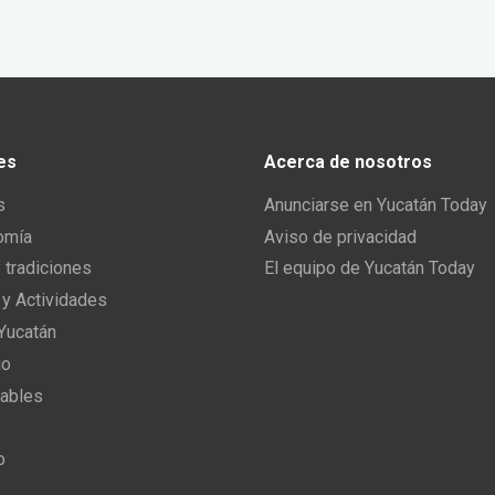
es
Acerca de nosotros
s
Anunciarse en Yucatán Today
omía
Aviso de privacidad
y tradiciones
El equipo de Yucatán Today
 y Actividades
 Yucatán
io
ables
o