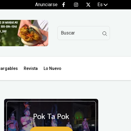
Anunciarse
Es
argables
Revista
Lo Nuevo
Pok Ta Pok