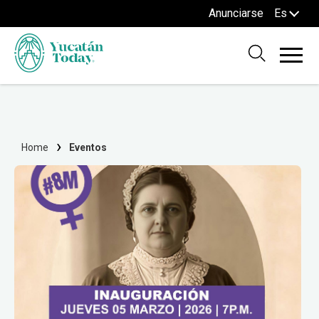
Anunciarse
Es
Home
Eventos