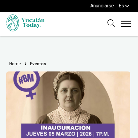
Anunciarse
Es
Home
Eventos