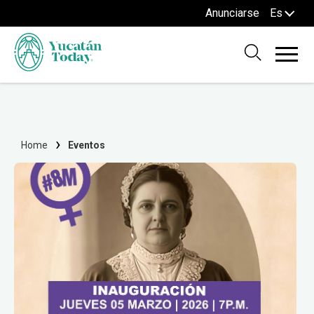
Anunciarse
Es
Home
Eventos