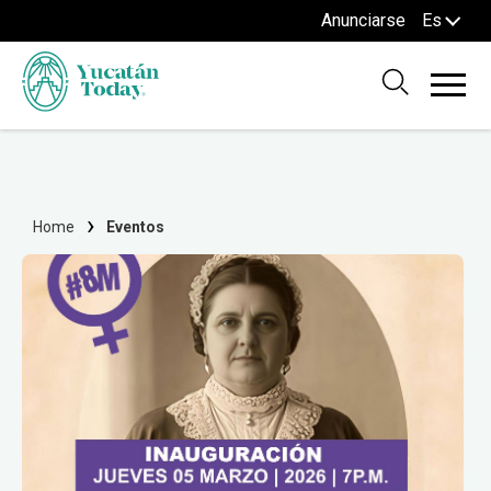
Anunciarse
Es
Home
Eventos