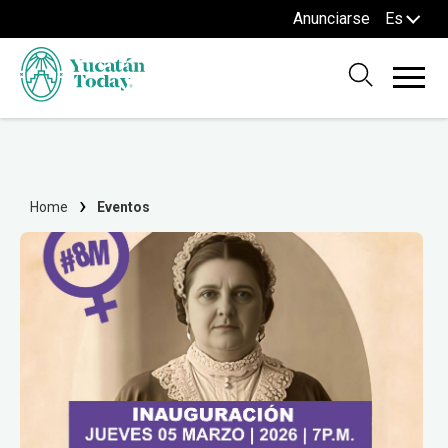
Anunciarse
Es
Home
Eventos