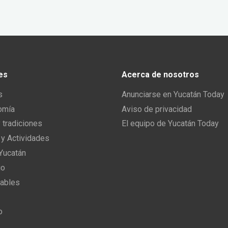
es
Acerca de nosotros
s
Anunciarse en Yucatán Today
omía
Aviso de privacidad
y tradiciones
El equipo de Yucatán Today
 y Actividades
 Yucatán
io
ables
o