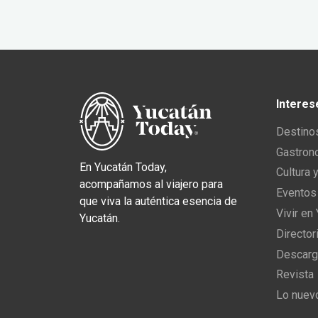
Interes
Destino
Gastron
En Yucatán Today,
Cultura 
acompañamos al viajero para
Eventos
que viva la auténtica esencia de
Vivir en
Yucatán.
Director
Descarg
Revista
Lo nuev