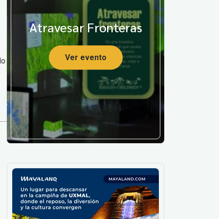
Atravesar Fronteras
Ver evento
lo