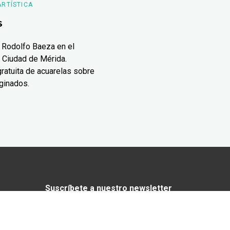
ARTÍSTICA
s
 Rodolfo Baeza en el
 Ciudad de Mérida.
ratuita de acuarelas sobre
ginados.
Suscríbete a nuestro newsletter
¿Enamorado de Yucatán? Recibe en tu
correo lo mejor de Yucatán Today.