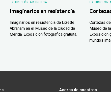
EXHIBICIÓN ARTÍSTICA
EXHIBICIÓN 
Imaginarios en resistencia
Corteza
Imaginarios en resistencia de Lizette
Cortezas de
Abraham en el Museo de la Ciudad de
Museo de la
Mérida. Exposición fotográfica gratuita.
Exposición g
mundos ima
es
Acerca de nosotros
s
Anunciarse en Yucatán Today
omía
Aviso de privacidad