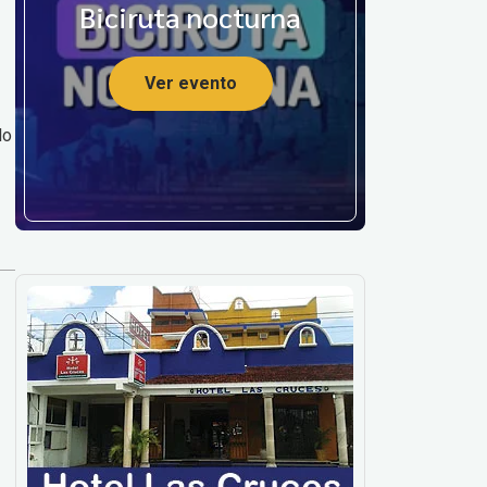
Biciruta nocturna
Ver evento
lo