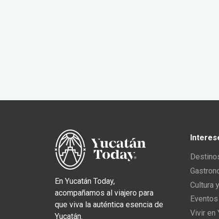
Interes
Destino
Gastron
En Yucatán Today,
Cultura 
acompañamos al viajero para
Eventos
que viva la auténtica esencia de
Vivir en
Yucatán.