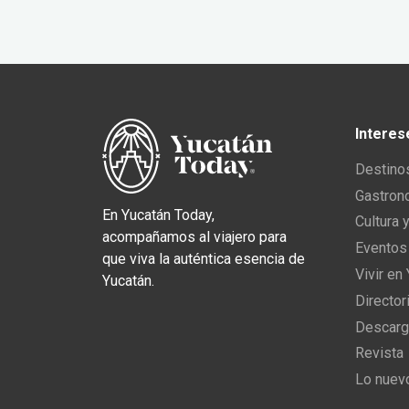
Interes
Destino
Gastron
En Yucatán Today,
Cultura 
acompañamos al viajero para
Eventos
que viva la auténtica esencia de
Vivir en
Yucatán.
Director
Descarg
Revista
Lo nuev