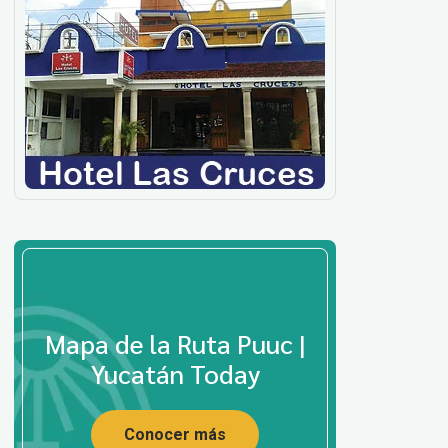
Mapa de la Ruta Puuc |
Yucatán Today
Conocer más