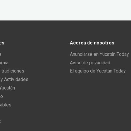
es
Acerca de nosotros
s
Anunciarse en Yucatán Today
omía
Aviso de privacidad
y tradiciones
El equipo de Yucatán Today
 y Actividades
 Yucatán
io
ables
o