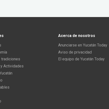
es
Acerca de nosotros
s
Anunciarse en Yucatán Today
omía
Aviso de privacidad
y tradiciones
El equipo de Yucatán Today
 y Actividades
 Yucatán
io
ables
o