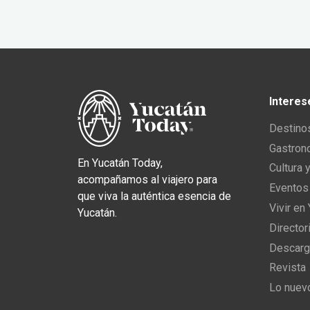
Interes
Destino
Gastron
En Yucatán Today,
Cultura 
acompañamos al viajero para
Eventos
que viva la auténtica esencia de
Vivir en
Yucatán.
Director
Descarg
Revista
Lo nuev