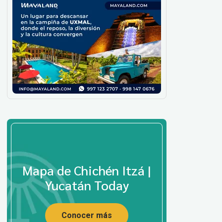
Mapa de Chichén Itzá |
Yucatán Today
Conocer más