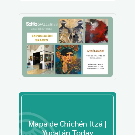
Mapa de Chichén Itzá |
Yucatán Today