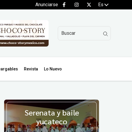
Anunciarse
Es
argables
Revista
Lo Nuevo
Serenata y baile
yucateco