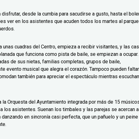
 disfrutar, desde la cumbia para sacudirse a gusto, hasta el bole
es ver en los asistentes que acuden todos los martes al parque
uerdos.
 unas cuadras del Centro, empieza a recibir visitantes, y las cas
planada que funciona como pista de baile, se empiezan a ocupar.
adas de sus nietas, familias completas, grupos de baile,
este evento musical que alegra el corazón. Tampoco pueden faltar
comodan también para apreciar el espectáculo mientras escucha
a a la Orquesta del Ayuntamiento integrada por más de 15 músico
 a los asistentes. Suenan los timbales y las parejas se acercan a
danzando en sincronía casi perfecta, que un pañuelo y un peine
te.