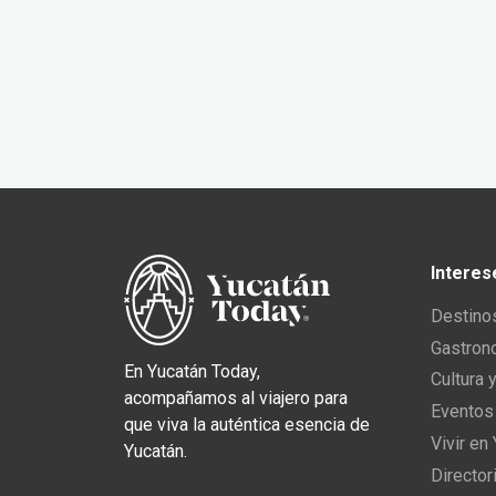
Interes
Destino
Gastron
En Yucatán Today,
Cultura 
acompañamos al viajero para
Eventos
que viva la auténtica esencia de
Vivir en
Yucatán.
Director