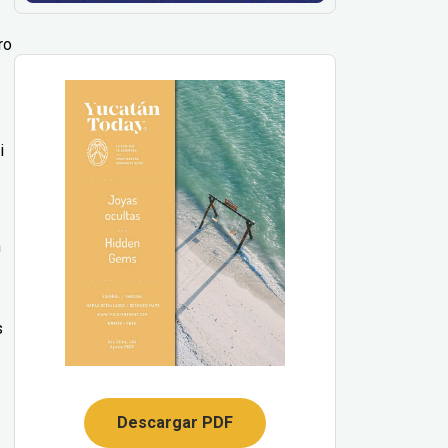
ro
i
n
s
Descargar PDF