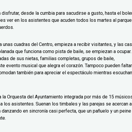
 disfrutar, desde la cumbia para sacudirse a gusto, hasta el bole
es ver en los asistentes que acuden todos los martes al parque
uerdos.
 unas cuadras del Centro, empieza a recibir visitantes, y las cas
planada que funciona como pista de baile, se empiezan a ocupar.
adas de sus nietas, familias completas, grupos de baile,
este evento musical que alegra el corazón. Tampoco pueden faltar
comodan también para apreciar el espectáculo mientras escucha
a a la Orquesta del Ayuntamiento integrada por más de 15 músico
 a los asistentes. Suenan los timbales y las parejas se acercan a
danzando en sincronía casi perfecta, que un pañuelo y un peine
te.