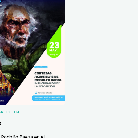
ARTÍSTICA
s
 Rodolfo Baeza en el