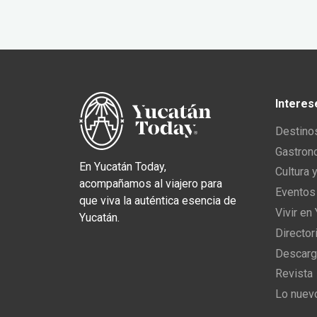
Interes
Destino
Gastron
En Yucatán Today,
Cultura 
acompañamos al viajero para
Eventos
que viva la auténtica esencia de
Vivir en
Yucatán.
Director
Descarg
Revista
Lo nuev