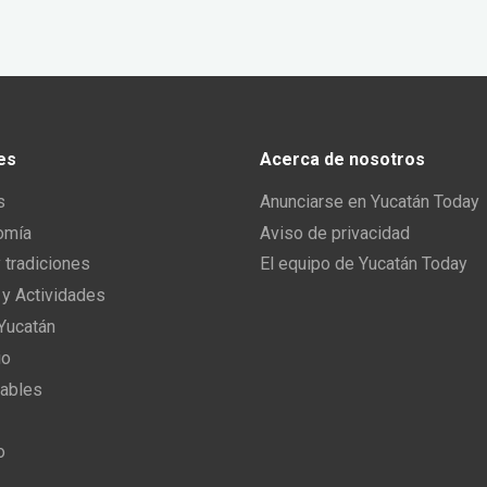
es
Acerca de nosotros
s
Anunciarse en Yucatán Today
omía
Aviso de privacidad
y tradiciones
El equipo de Yucatán Today
 y Actividades
 Yucatán
io
ables
o