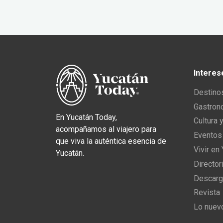
Interes
Destino
Gastron
En Yucatán Today,
Cultura 
acompañamos al viajero para
Eventos
que viva la auténtica esencia de
Vivir en
Yucatán.
Director
Descarg
Revista
Lo nuev