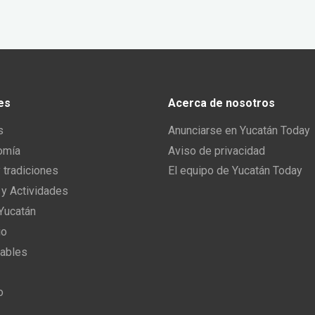
es
Acerca de nosotros
s
Anunciarse en Yucatán Today
omía
Aviso de privacidad
y tradiciones
El equipo de Yucatán Today
 y Actividades
 Yucatán
io
ables
o