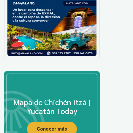
Mapa de Chichén Itzá |
Yucatán Today
Conocer más