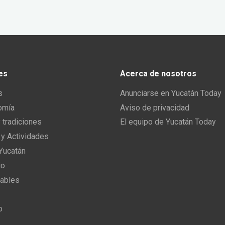
es
Acerca de nosotros
s
Anunciarse en Yucatán Today
omía
Aviso de privacidad
y tradiciones
El equipo de Yucatán Today
 y Actividades
 Yucatán
io
ables
o