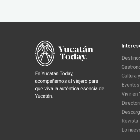
Interes
Destino
Gastron
En Yucatán Today,
Cultura 
acompañamos al viajero para
Eventos
que viva la auténtica esencia de
Vivir en
Yucatán.
Director
Descarg
Revista
Lo nuev